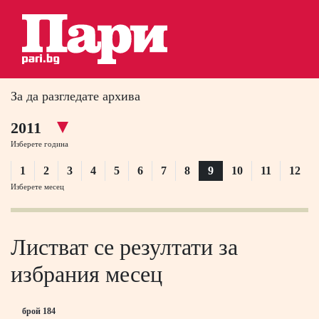
За да разгледате архива
2011
Изберете година
1
2
3
4
5
6
7
8
9
10
11
12
Изберете месец
Листват се резултати за
избрания месец
брой 184